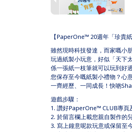
【PaperOne™ 20週年「珍
雖然現時科技發達，而家嘅小朋
玩過紙製小玩意，好似「天下
係一張紙一枝筆就可以玩到好
您保存至今嘅紙製小禮物？心意卡
一齊經歷、一同成長！快啲Sh
遊戲步驟：
1. 讚好PaperOne™ CLUB專頁
2. 於留言欄上載您親自製作
3. 寫上鐘意呢款玩意或保留至今