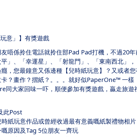
貴紙玩意」】有獎遊戲
友唔係拎住電話就拎住部Pad Pad打機，不過20
太平」、「幸運星」、「射龍門」、「東南西北」，
過癮，您最鐘意又係邊種【兒時紙玩意】？又或者您
？畫作？摺紙？。。。就好似PaperOne™ 一
are同大家回味一吓，順便參加有獎遊戲，贏走旅遊
及此Post
的兒時紙玩意作品或曾經收過最有意義嘅紙製禮物相片
嘅原因及Tag 5位朋友一齊玩