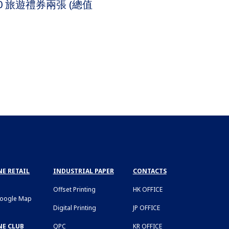
0 旅遊禮券兩張 (總值
E RETAIL
INDUSTRIAL PAPER
CONTACTS
Offset Printing
HK OFFICE
Google Map
Digital Printing
JP OFFICE
NE CLUB
QPC
KR OFFICE