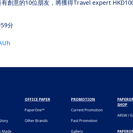
意的10位朋友，將獲得Travel expert HKD10
59分
MAUh
OFFICE PAPER
PROMOTION
PAPERON
SHOP
PaperOne™
Current Promotion
ARSW / 
tory
Other Brands
Past Promotion
s Made
Gallery
PAPERO