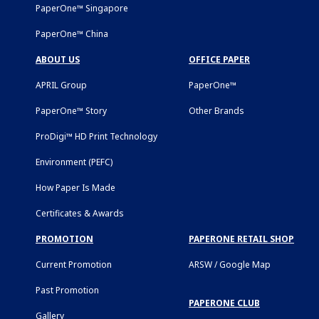
PaperOne™ Singapore
PaperOne™ China
ABOUT US
OFFICE PAPER
APRIL Group
PaperOne™
PaperOne™ Story
Other Brands
ProDigi™ HD Print Technology
Environment (PEFC)
How Paper Is Made
Certificates & Awards
PROMOTION
PAPERONE RETAIL SHOP
Current Promotion
ARSW / Google Map
Past Promotion
PAPERONE CLUB
Gallery