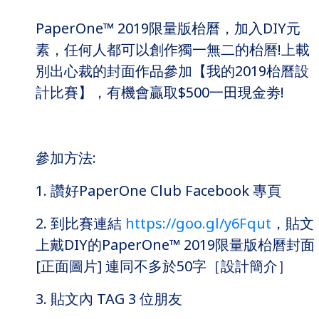
PaperOne™ 2019限量版枱曆，加入DIY元
素，任何人都可以創作獨一無二的枱曆!上載
別出心裁的封面作品參加【我的2019枱曆設
計比賽】，有機會贏取$500一田現金劵!
參加方法:
1. 讚好PaperOne Club Facebook 專頁
2. 到比賽連結
https://goo.gl/y6Fqut
，貼文
上戴DIY的PaperOne™ 2019限量版枱曆封面
[正面圖片] 連同不多於50字［設計簡介］
3. 貼文內 TAG 3 位朋友