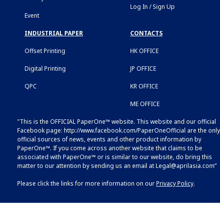
Log In / Sign Up
Event
INDUSTRIAL PAPER
CONTACTS
Offset Printing
HK OFFICE
Digital Printing
JP OFFICE
QPC
KR OFFICE
ME OFFICE
"This is the OFFICIAL PaperOne™ website. This website and our official
Facebook page:
http://www.facebook.com/PaperOneOfficial
are the only
official sources of news, events and other product information by
PaperOne™. If you come across another website that claims to be
associated with PaperOne™ or is similar to our website, do bring this
matter to our attention by sending us an email at
Legal@aprilasia.com
”
Please click the links for more information on our
Privacy Policy
.