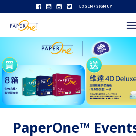
LOG IN / SIGN UP
PaperOne™ Event